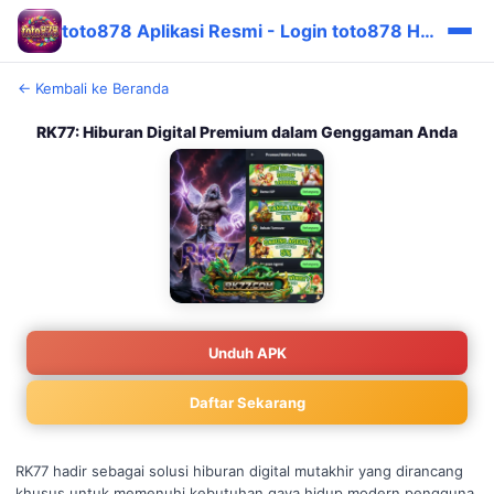
toto878 Aplikasi Resmi - Login toto878 Hot Aman 🔥
← Kembali ke Beranda
RK77: Hiburan Digital Premium dalam Genggaman Anda
Unduh APK
Daftar Sekarang
RK77 hadir sebagai solusi hiburan digital mutakhir yang dirancang
khusus untuk memenuhi kebutuhan gaya hidup modern pengguna