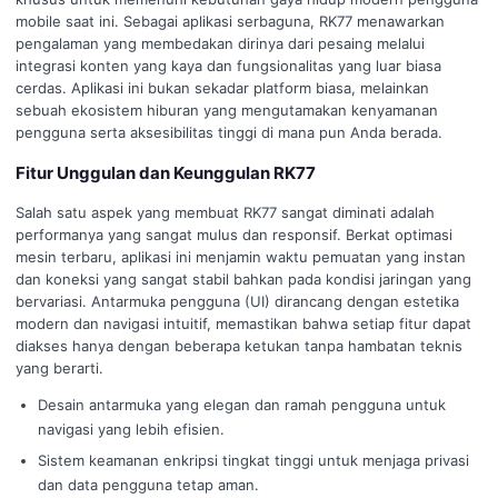
mobile saat ini. Sebagai aplikasi serbaguna, RK77 menawarkan
pengalaman yang membedakan dirinya dari pesaing melalui
integrasi konten yang kaya dan fungsionalitas yang luar biasa
cerdas. Aplikasi ini bukan sekadar platform biasa, melainkan
sebuah ekosistem hiburan yang mengutamakan kenyamanan
pengguna serta aksesibilitas tinggi di mana pun Anda berada.
Fitur Unggulan dan Keunggulan RK77
Salah satu aspek yang membuat RK77 sangat diminati adalah
performanya yang sangat mulus dan responsif. Berkat optimasi
mesin terbaru, aplikasi ini menjamin waktu pemuatan yang instan
dan koneksi yang sangat stabil bahkan pada kondisi jaringan yang
bervariasi. Antarmuka pengguna (UI) dirancang dengan estetika
modern dan navigasi intuitif, memastikan bahwa setiap fitur dapat
diakses hanya dengan beberapa ketukan tanpa hambatan teknis
yang berarti.
Desain antarmuka yang elegan dan ramah pengguna untuk
navigasi yang lebih efisien.
Sistem keamanan enkripsi tingkat tinggi untuk menjaga privasi
dan data pengguna tetap aman.