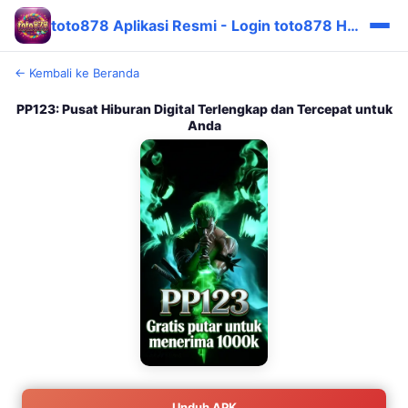
toto878 Aplikasi Resmi - Login toto878 Hot Aman 🔥
← Kembali ke Beranda
PP123: Pusat Hiburan Digital Terlengkap dan Tercepat untuk
Anda
Unduh APK